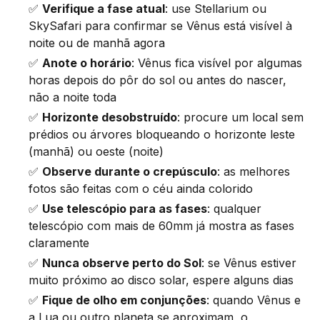
✅
Verifique a fase atual
: use Stellarium ou
SkySafari para confirmar se Vênus está visível à
noite ou de manhã agora
✅
Anote o horário
: Vênus fica visível por algumas
horas depois do pôr do sol ou antes do nascer,
não a noite toda
✅
Horizonte desobstruído
: procure um local sem
prédios ou árvores bloqueando o horizonte leste
(manhã) ou oeste (noite)
✅
Observe durante o crepúsculo
: as melhores
fotos são feitas com o céu ainda colorido
✅
Use telescópio para as fases
: qualquer
telescópio com mais de 60mm já mostra as fases
claramente
✅
Nunca observe perto do Sol
: se Vênus estiver
muito próximo ao disco solar, espere alguns dias
✅
Fique de olho em conjunções
: quando Vênus e
a Lua ou outro planeta se aproximam, o