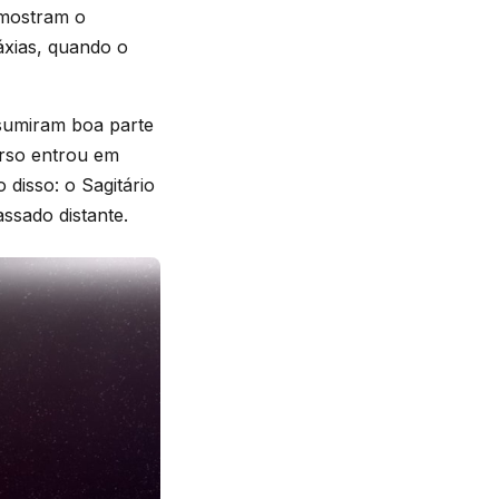
 mostram o
áxias, quando o
nsumiram boa parte
erso entrou em
disso: o Sagitário
ssado distante.