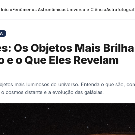
Início
Fenômenos Astronômicos
Universo e Ciência
Astrofotograf
IA
s: Os Objetos Mais Brilha
o e o Que Eles Revelam
bjetos mais luminosos do universo. Entenda o que são, c
o cosmos distante e a evolução das galáxias.