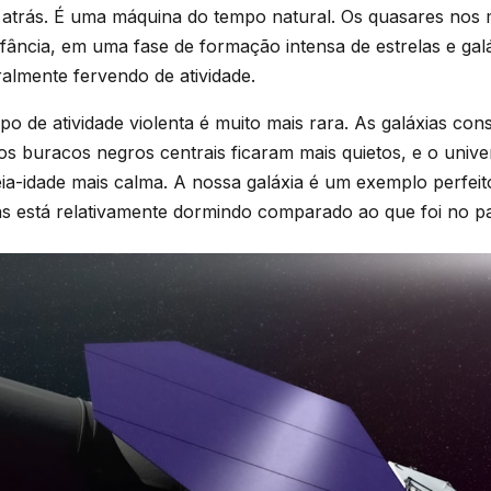
s atrás. É uma máquina do tempo natural. Os quasares nos
fância, em uma fase de formação intensa de estrelas e gal
ralmente fervendo de atividade.
ipo de atividade violenta é muito mais rara. As galáxias co
 os buracos negros centrais ficaram mais quietos, e o univ
a-idade mais calma. A nossa galáxia é um exemplo perfeito 
as está relativamente dormindo comparado ao que foi no pa