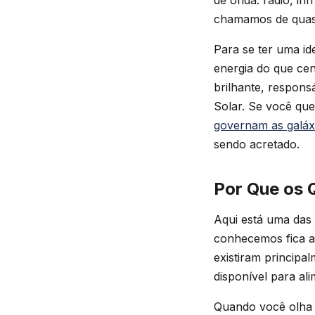
de onda: rádio, inf
chamamos de quas
Para se ter uma i
energia do que cen
brilhante, respon
Solar. Se você qu
governam as galáx
sendo acretado.
Por Que os 
Aqui está uma das 
conhecemos fica a b
existiram principa
disponível para al
Quando você olha 