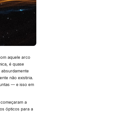
 com aquele arco
ica, é quase
ão absurdamente
nte não existiria.
juntas — e isso em
o começaram a
os ópticos para a