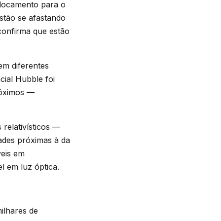
eslocamento para o
stão se afastando
confirma que estão
em diferentes
cial Hubble foi
róximos —
relativísticos —
ades próximas à da
veis em
l em luz óptica.
ilhares de