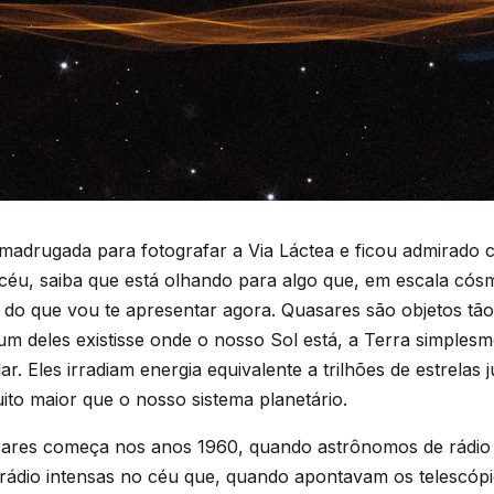
 madrugada para fotografar a Via Láctea e ficou admirado
éu, saiba que está olhando para algo que, em escala cósm
to do que vou te apresentar agora. Quasares são objetos t
um deles existisse onde o nosso Sol está, a Terra simplesme
. Eles irradiam energia equivalente a trilhões de estrelas 
to maior que o nosso sistema planetário.
asares começa nos anos 1960, quando astrônomos de rádi
 rádio intensas no céu que, quando apontavam os telescópi