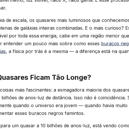
ravermelho, luz visível, raios X, raios gama. É esse proces
ar.
deia de escala, os quasares mais luminosos que conhecemo
tenas de galáxias inteiras combinadas. E o mais curioso? 
sável por toda essa energia, cabe em uma região menor qu
er entender um pouco mais sobre como esses
buracos neg
ias
, a física por trás é a mesma — a diferença está na quan
Quasares Ficam Tão Longe?
coisas mais fascinantes: a esmagadora maioria dos quasar
ilhões de anos-luz de distância. Isso não é coincidência. S
lmente quando o universo era jovem — quando havia muito 
imentar esses buracos negros famintos.
para um quasar a 10 bilhões de anos-luz, está vendo como