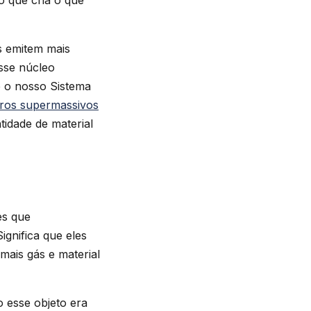
so que cria o que
s emitem mais
Esse núcleo
e o nosso Sistema
ros supermassivos
tidade de material
es que
ignifica que eles
mais gás e material
 esse objeto era