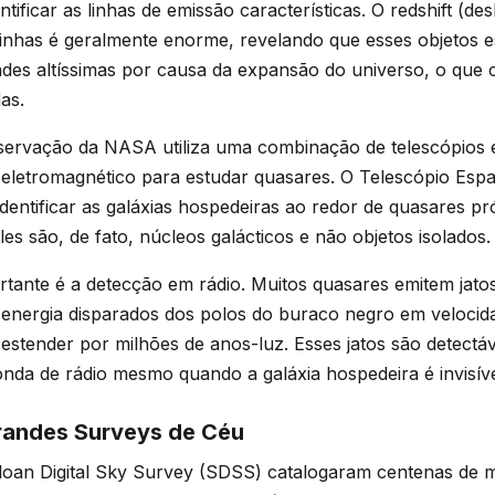
tificar as linhas de emissão características. O redshift (d
inhas é geralmente enorme, revelando que esses objetos e
des altíssimas por causa da expansão do universo, o que 
as.
ervação da NASA utiliza uma combinação de telescópios 
 eletromagnético para estudar quasares. O Telescópio Espa
dentificar as galáxias hospedeiras ao redor de quasares p
es são, de fato, núcleos galácticos e não objetos isolados.
rtante é a detecção em rádio. Muitos quasares emitem jatos 
 energia disparados dos polos do buraco negro em velocid
estender por milhões de anos-luz. Esses jatos são detectá
da de rádio mesmo quando a galáxia hospedeira é invisíve
randes Surveys de Céu
oan Digital Sky Survey (SDSS) catalogaram centenas de m