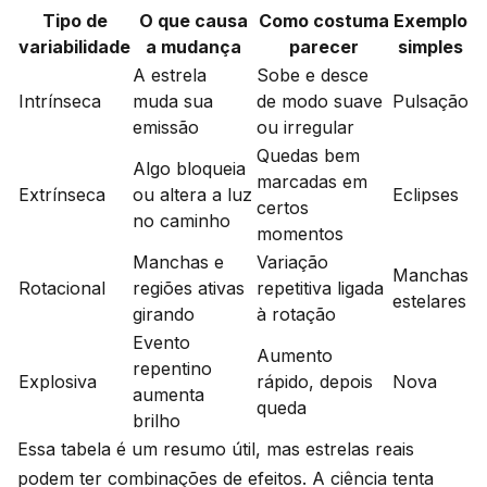
Tipo de
O que causa
Como costuma
Exemplo
variabilidade
a mudança
parecer
simples
A estrela
Sobe e desce
Intrínseca
muda sua
de modo suave
Pulsação
emissão
ou irregular
Quedas bem
Algo bloqueia
marcadas em
Extrínseca
ou altera a luz
Eclipses
certos
no caminho
momentos
Manchas e
Variação
Manchas
Rotacional
regiões ativas
repetitiva ligada
estelares
girando
à rotação
Evento
Aumento
repentino
Explosiva
rápido, depois
Nova
aumenta
queda
brilho
Essa tabela é um resumo útil, mas estrelas reais
podem ter combinações de efeitos. A ciência tenta