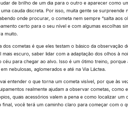
mudar de brilho de um dia para o outro e aparecer como u
uma cauda discreta. Por isso, muita gente se surpreende n
sabendo onde procurar, o cometa nem sempre “salta aos ol
amento certo para o seu nível e com algumas escolhas sim
a muito.
ca dos cometas é que eles testam o básico da observação 
l mais escuro, saber lidar com a adaptação dos olhos à no
o céu para chegar ao alvo. Isso é um ótimo treino, porqu
 em nebulosas, aglomerados e até na Via Láctea.
vai entender o que torna um cometa visível, por que às veze
quipamentos realmente ajudam a observar cometas, como e
ópios, quais acessórios valem a pena e como localizar um 
o final, você terá um caminho claro para começar com o q