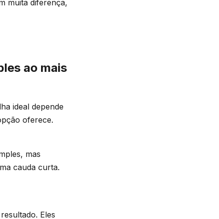
m muita diferença,
les ao mais
lha ideal depende
 opção oferece.
imples, mas
uma cauda curta.
 resultado. Eles