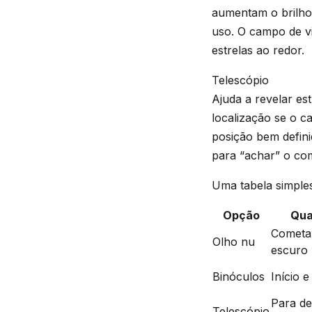
aumentam o brilho
uso. O campo de vi
estrelas ao redor.
Telescópio
Ajuda a revelar es
localização se o c
posição bem defini
para “achar” o co
Uma tabela simples
Opção
Qua
Cometa 
Olho nu
escuro
Binóculos
Início e
Para de
Telescópio