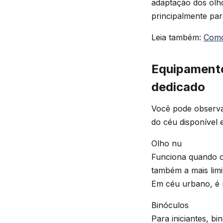
adaptação dos olho
principalmente pa
Leia também:
Como
Equipamento
dedicado
Você pode observa
do céu disponível 
Olho nu
Funciona quando o 
também a mais lim
Em céu urbano, é 
Binóculos
Para iniciantes, bi