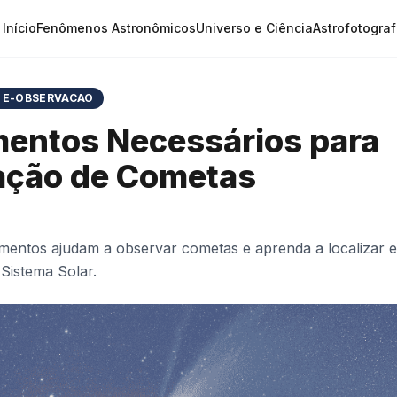
Início
Fenômenos Astronômicos
Universo e Ciência
Astrofotograf
 E-OBSERVACAO
entos Necessários para
ação de Cometas
amentos ajudam a observar cometas e aprenda a localizar
 Sistema Solar.