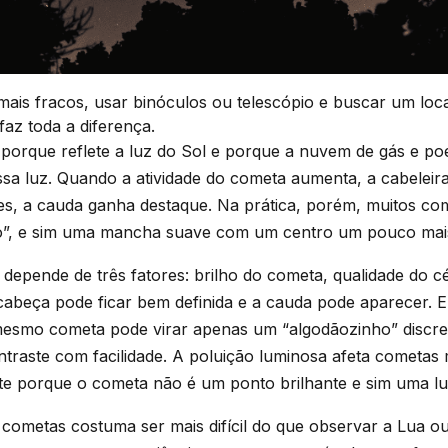
mais fracos, usar binóculos ou telescópio e buscar um lo
faz toda a diferença.
orque reflete a luz do Sol e porque a nuvem de gás e poe
a luz. Quando a atividade do cometa aumenta, a cabeleira
zes, a cauda ganha destaque. Na prática, porém, muitos c
o”, e sim uma mancha suave com um centro um pouco mais
 depende de três fatores: brilho do cometa, qualidade do 
cabeça pode ficar bem definida e a cauda pode aparecer.
mesmo cometa pode virar apenas um “algodãozinho” discre
traste com facilidade. A poluição luminosa afeta cometas
te porque o cometa não é um ponto brilhante e sim uma lu
 cometas costuma ser mais difícil do que observar a Lua ou