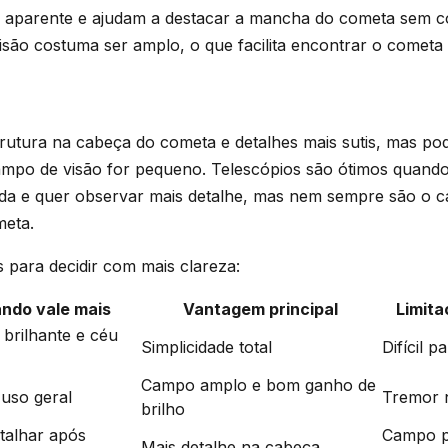
 aparente e ajudam a destacar a mancha do cometa sem c
são costuma ser amplo, o que facilita encontrar o cometa 
trutura na cabeça do cometa e detalhes mais sutis, mas pode
ampo de visão for pequeno. Telescópios são ótimos quando
da e quer observar mais detalhe, mas nem sempre são o ca
meta.
 para decidir com mais clareza:
ndo vale mais
Vantagem principal
Limit
brilhante e céu
Simplicidade total
Difícil p
Campo amplo e bom ganho de
 uso geral
Tremor 
brilho
talhar após
Campo p
Mais detalhe na cabeça