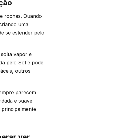
nção
 e rochas. Quando
 criando uma
de se estender pelo
solta vapor e
da pelo Sol e pode
fáceis, outros
 sempre parecem
ndada e suave,
, principalmente
perar ver