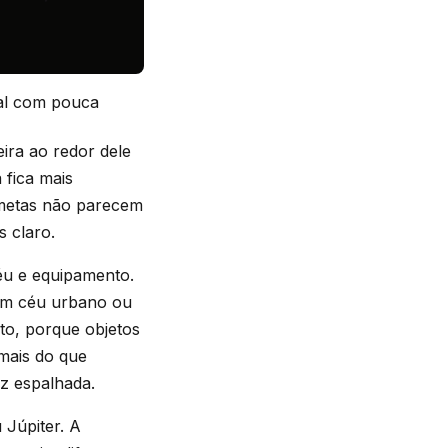
cal com pouca
ira ao redor dele
 fica mais
ometas não parecem
 claro.
céu e equipamento.
 Em céu urbano ou
to, porque objetos
 mais do que
z espalhada.
 Júpiter. A