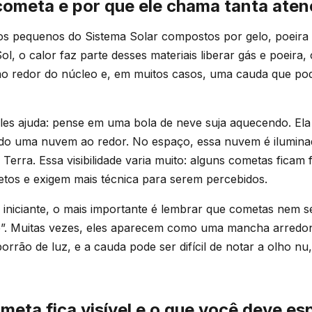
cometa e por que ele chama tanta ate
s pequenos do Sistema Solar compostos por gelo, poeira
l, o calor faz parte desses materiais liberar gás e poeira,
 ao redor do núcleo e, em muitos casos, uma cauda que po
es ajuda: pense em uma bola de neve suja aquecendo. Ela 
ndo uma nuvem ao redor. No espaço, essa nuvem é ilumina
a Terra. Essa visibilidade varia muito: alguns cometas ficam 
tos e exigem mais técnica para serem percebidos.
 iniciante, o mais importante é lembrar que cometas nem
te”. Muitas vezes, eles aparecem como uma mancha arredo
rrão de luz, e a cauda pode ser difícil de notar a olho nu
eta fica visível e o que você deve es