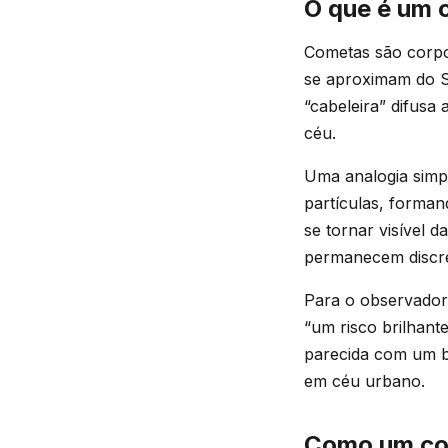
O que é um 
Cometas são corpo
se aproximam do So
“cabeleira” difusa
céu.
Uma analogia simpl
partículas, forma
se tornar visível d
permanecem discre
Para o observador
“um risco brilhan
parecida com um bo
em céu urbano.
Como um com