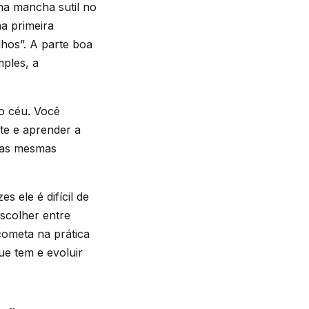
ma mancha sutil no
a primeira
hos”. A parte boa
ples, a
do céu. Você
ite e aprender a
e as mesmas
s ele é difícil de
scolher entre
cometa na prática
ue tem e evoluir